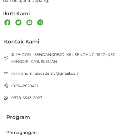
dan belajar di Jepang.
Ikuti Kami
Kontak Kami
JL.PADON - SENDANGREJO, KEL.SENDANG REJO, KEC.
MINGGIR, KAB. SLEMAN
minnanomiraiacademy@gmail.com
(0274)2829421
0878-6343-2027
Program
Pemagangan