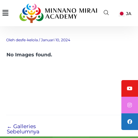
Lewati
Menu
JA
ke
konten
Kunjungan Pihak Jepang 3
Oleh
desfe-kelola
/
Januari 10, 2024
No Images found.
←
Galleries
Sebelumnya