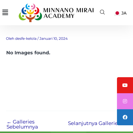
Lewati
Menu
JA
ke
konten
Kunjungan Pihak Jepang 2
Oleh
desfe-kelola
/
Januari 10, 2024
No Images found.
←
Galleries
Selanjutnya Galleries
→
Sebelumnya