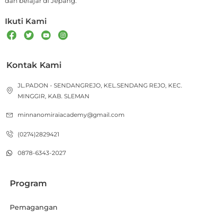
dan belajar di Jepang.
Ikuti Kami
Kontak Kami
JL.PADON - SENDANGREJO, KEL.SENDANG REJO, KEC.
MINGGIR, KAB. SLEMAN
minnanomiraiacademy@gmail.com
(0274)2829421
0878-6343-2027
Program
Pemagangan