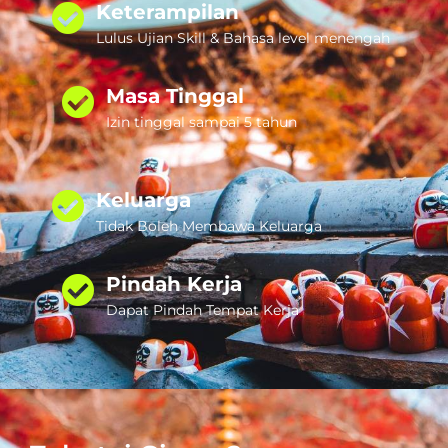
Keterampilan
Lulus Ujian Skill & Bahasa level menengah
Masa Tinggal
Izin tinggal sampai 5 tahun
Keluarga
Tidak Boleh Membawa Keluarga
Pindah Kerja
Dapat Pindah Tempat Kerja