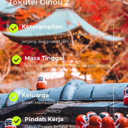
Tokutei Ginou 2
Keterampilan
Lulus ujian kompetensi tingkat ahli dari
jenjang designated skill 1
Masa Tinggal
Izin tinggal dapat terus diperpanjang
selama masih bekerja
Keluarga
Boleh Membawa Keluarga
Pindah Kerja
Dapat Pindah Tempat Kerja