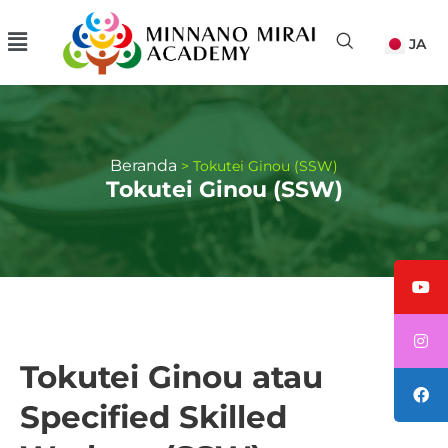
Lewati
Menu
JA
ke
konten
Beranda
Tokutei Ginou (SSW)
Tokutei Ginou (SSW)
Tokutei Ginou atau
Specified Skilled