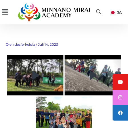
Lewati
Menu
JA
ke
konten
Kegiatan Pembinaan Fisik, Mental
dan Disiplin
Oleh
desfe-kelola
/
Juli 14, 2023